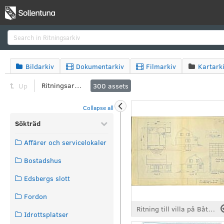
Search
Bildarkiv
Dokumentarkiv
Filmarkiv
Kartark




Ritningsarkiv
Up
300
assets
Collapse all
Sökträd
Affärer och servicelokaler
Bostadshus
Edsbergs slott
Fordon
Ritning till villa på Båtsmansvägen 10
Idrottsplatser